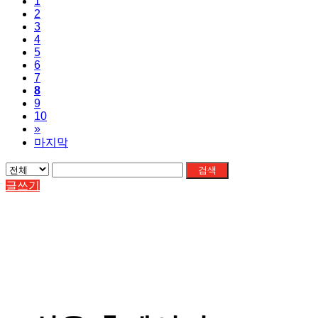
1
2
3
4
5
6
7
8
9
10
»
마지막
검색
글쓰기