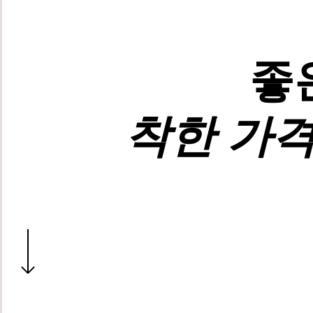
좋
착한 가