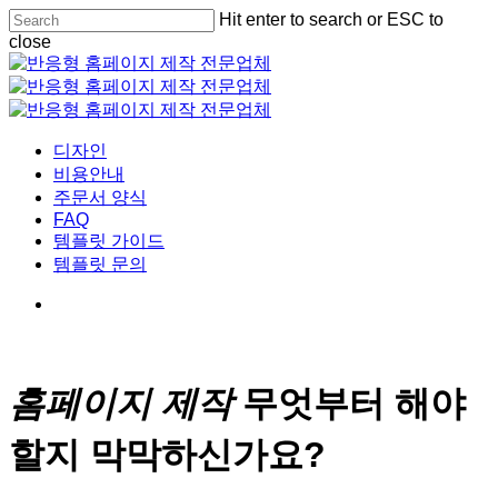
Skip
Hit enter to search or ESC to
Cl
to
close
Me
main
Close
content
Search
Menu
디자인
비용안내
주문서 양식
FAQ
템플릿 가이드
템플릿 문의
홈페이지 제작
무엇부터 해야
할지 막막하신가요?