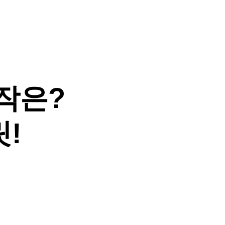
작은?
!