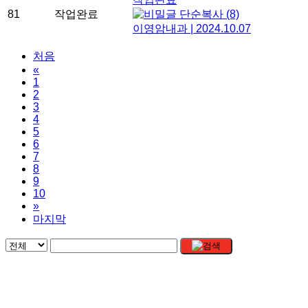
81
작업완료
단순복사
(8)
이영암내과
|
2024.10.07
처음
«
1
2
3
4
5
6
7
8
9
10
»
마지막