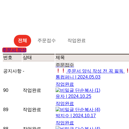
전체
주문접수
작업완료
주문서 작성
번호
상태
제목
주문접수
공지사항
-
주문서 양식 작성 전 꼭 필독
통컴퍼니
|
2024.05.03
작업완료
90
작업완료
단순복사
(1)
유자
|
2024.10.25
작업완료
89
작업완료
단순복사
(4)
박지수
|
2024.10.17
작업완료
88
작업완료
단순복사
(4)