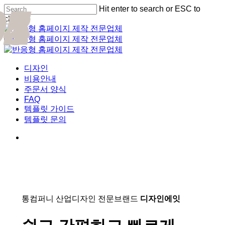
01
02
03
04
05
Skip
Hit enter to search or ESC to
to
close
main
Close
content
Search
Menu
디자인
비용안내
주문서 양식
FAQ
템플릿 가이드
템플릿 문의
통컴퍼니 산업디자인 전문브랜드
디자인에잇