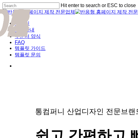
01
02
03
04
05
Skip
Hit enter to search or ESC to close
to
Close
main
Search
content
Menu
디자인
비용안내
주문서 양식
FAQ
템플릿 가이드
템플릿 문의
통컴퍼니 산업디자인 전문브
쉽고 간편하고 