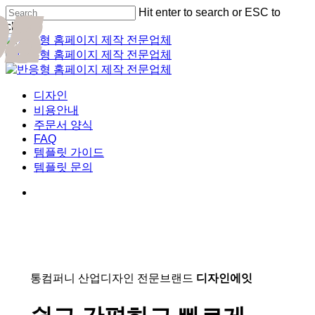
01
02
03
04
05
Skip
Hit enter to search or ESC to
Cl
to
close
Me
main
Close
content
Search
Menu
디자인
비용안내
주문서 양식
FAQ
템플릿 가이드
템플릿 문의
통컴퍼니 산업디자인 전문브랜드
디자인에잇