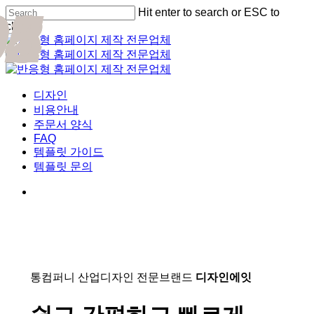
01
02
03
04
05
Skip
Hit enter to search or ESC to
Cl
to
close
Me
main
Close
content
Search
Menu
디자인
비용안내
주문서 양식
FAQ
템플릿 가이드
템플릿 문의
통컴퍼니 산업디자인 전문브랜드
디자인에잇