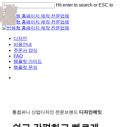
01
02
03
04
05
Skip
Hit enter to search or ESC to
Cl
to
close
Me
main
Close
content
Search
Menu
디자인
비용안내
주문서 양식
FAQ
템플릿 가이드
템플릿 문의
통컴퍼니 산업디자인 전문브랜드
디자인에잇