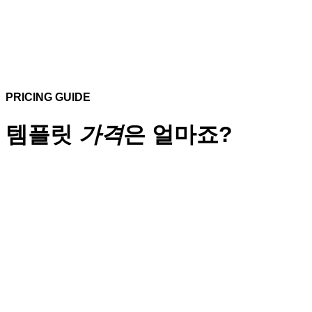
PRICING GUIDE
템플릿
가격
은 얼마죠?
단순복사
디자인 수정작업 불포함
작업기간 : 1 일