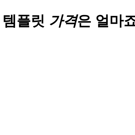
템플릿
가격
은 얼마죠
단순복사
디자인 수정작업 불포함
작업기간 : 1 일