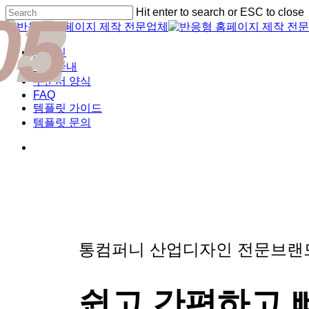
01
02
03
04
05
Skip
Hit enter to search or ESC to close
to
Close
main
Search
content
Menu
디자인
비용안내
주문서 양식
FAQ
템플릿 가이드
템플릿 문의
통컴퍼니 산업디자인 전문브
쉽고 간편하고 