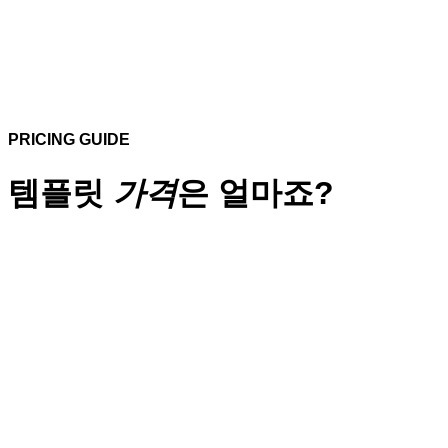
PRICING GUIDE
템플릿
가격
은 얼마죠?
단순복사
디자인 수정작업 불포함
작업기간 : 1 일