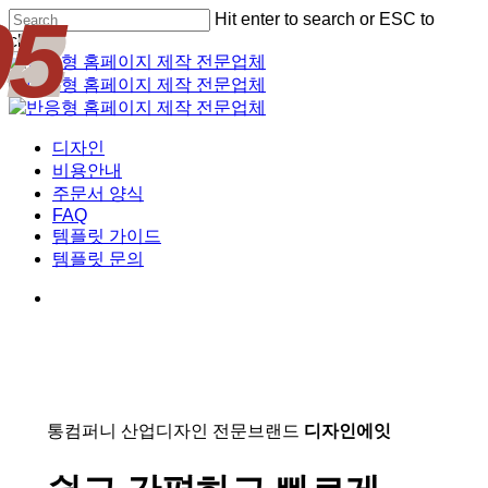
01
02
03
04
05
Skip
Hit enter to search or ESC to
Cl
to
close
Me
main
Close
content
Search
Menu
디자인
비용안내
주문서 양식
FAQ
템플릿 가이드
템플릿 문의
통컴퍼니 산업디자인 전문브랜드
디자인에잇