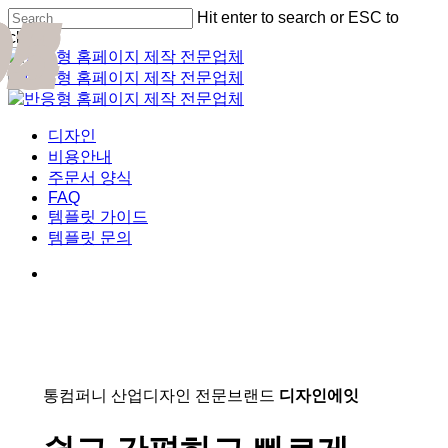
01
02
03
04
05
Skip
Hit enter to search or ESC to
Cl
to
close
Me
main
Close
content
Search
Menu
디자인
비용안내
주문서 양식
FAQ
템플릿 가이드
템플릿 문의
통컴퍼니 산업디자인 전문브랜드
디자인에잇