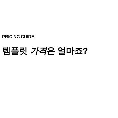
PRICING GUIDE
템플릿
가격
은 얼마죠?
단순복사
디자인 수정작업 불포함
작업기간 : 1 일