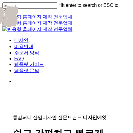
01
02
03
04
05
Skip
Hit enter to search or ESC to
Cl
to
close
Me
main
Close
content
Search
Menu
디자인
비용안내
주문서 양식
FAQ
템플릿 가이드
템플릿 문의
통컴퍼니 산업디자인 전문브랜드
디자인에잇