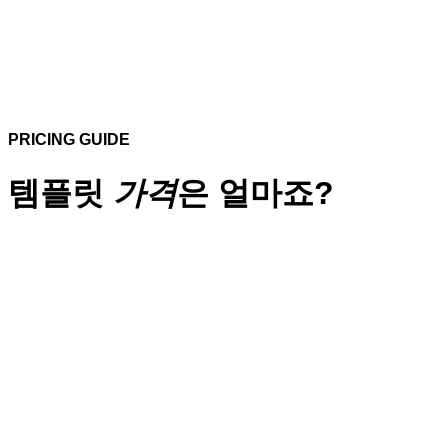
PRICING GUIDE
템플릿
가격
은 얼마죠?
단순복사
디자인 수정작업 불포함
작업기간 : 1 일