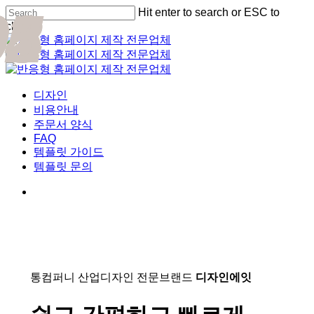
01
02
03
04
05
Skip
Hit enter to search or ESC to
Cl
to
close
Me
main
Close
content
Search
Menu
디자인
비용안내
주문서 양식
FAQ
템플릿 가이드
템플릿 문의
통컴퍼니 산업디자인 전문브랜드
디자인에잇