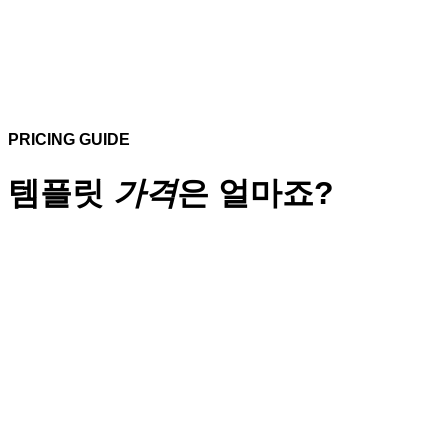
PRICING GUIDE
템플릿
가격
은 얼마죠?
단순복사
디자인 수정작업 불포함
작업기간 : 1 일