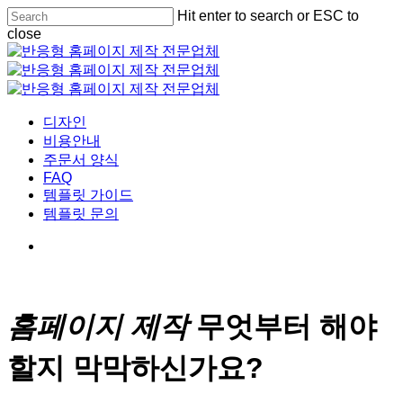
Skip
Hit enter to search or ESC to
Cl
to
close
Me
main
Close
content
Search
Menu
디자인
비용안내
주문서 양식
FAQ
템플릿 가이드
템플릿 문의
홈페이지 제작
무엇부터 해야
할지 막막하신가요?