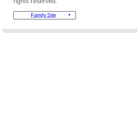
rights reserved.
고객센터
070-5066-2588
상담시간
월 ~ 금 11:00 ~ 17:00
Family Site
(점심시간 13:00 ~ 14:00)
디자인
비용안내
주문서 양식
FAQ
템플릿 가이드
템플릿 문의