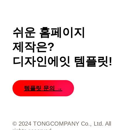
쉬운 홈페이지
제작은?
디자인에잇 템플릿!
템플릿 문의 →
CONTACT
디자인에잇
서울 송파구 법원로11길
25, H비즈니스파크 B동 610호
© 2024 TONGCOMPANY Co., Ltd. All
이메일
design8@tongcompany.co.kr