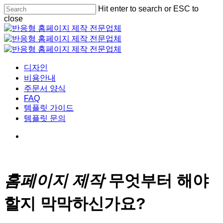
Skip
Hit enter to search or ESC to
Cl
to
close
Me
main
Close
content
Search
Menu
디자인
비용안내
주문서 양식
FAQ
템플릿 가이드
템플릿 문의
홈페이지 제작
무엇부터 해야
할지 막막하신가요?