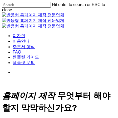
Skip
Hit enter to search or ESC to
Cl
to
close
Me
main
Close
content
Search
Menu
디자인
비용안내
주문서 양식
FAQ
템플릿 가이드
템플릿 문의
홈페이지 제작
무엇부터 해야
할지 막막하신가요?