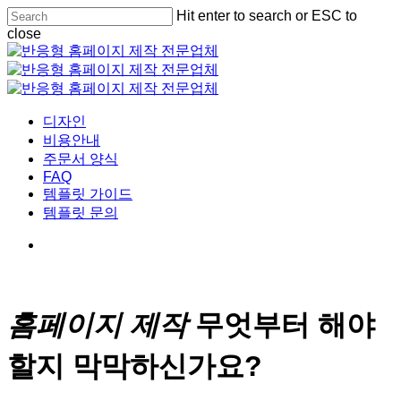
Skip
Hit enter to search or ESC to
Cl
to
close
Me
main
Close
content
Search
Menu
디자인
비용안내
주문서 양식
FAQ
템플릿 가이드
템플릿 문의
홈페이지 제작
무엇부터 해야
할지 막막하신가요?