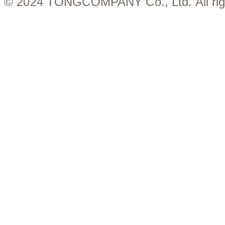
© 2024 TONGCOMPANY Co., Ltd. All righ
Close
Menu