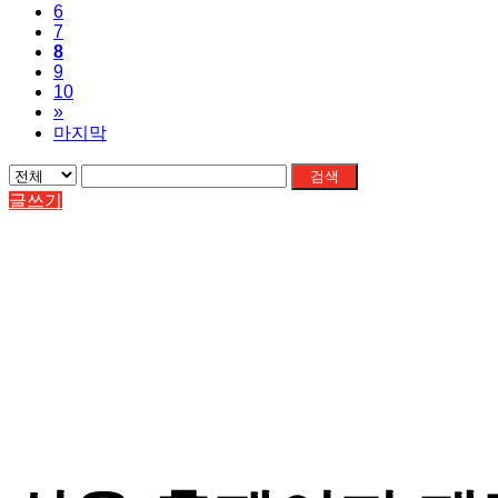
6
7
8
9
10
»
마지막
검색
글쓰기