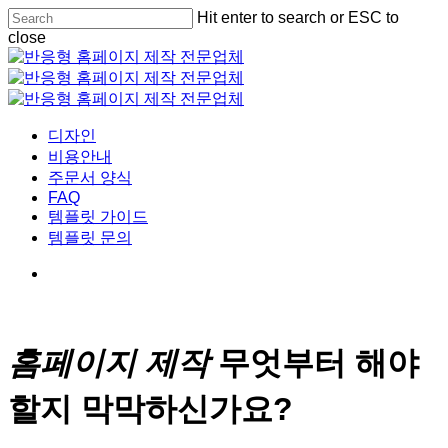
Skip
Hit enter to search or ESC to
Cl
to
close
Me
main
Close
content
Search
Menu
디자인
비용안내
주문서 양식
FAQ
템플릿 가이드
템플릿 문의
홈페이지 제작
무엇부터 해야
할지 막막하신가요?