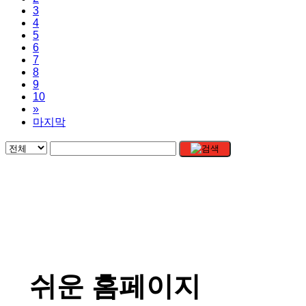
3
4
5
6
7
8
9
10
»
마지막
쉬운 홈페이지