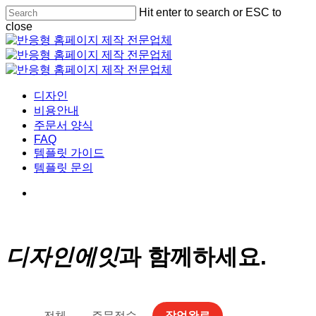
Skip
Hit enter to search or ESC to
Cl
to
close
Me
main
Close
content
Search
Menu
디자인
비용안내
주문서 양식
FAQ
템플릿 가이드
템플릿 문의
디자인에잇
과 함께하세요.
전체
주문접수
작업완료