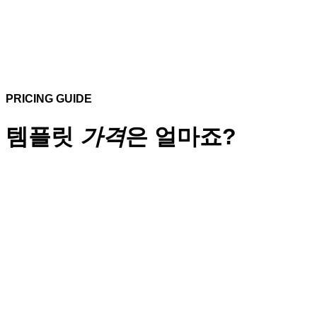
PRICING GUIDE
템플릿
가격
은 얼마죠?
단순복사
디자인 수정작업 불포함
작업기간 : 1 일