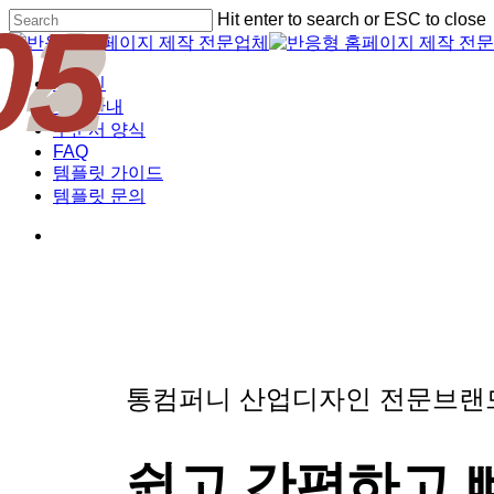
01
02
03
04
05
Skip
Hit enter to search or ESC to close
to
Close
main
Search
content
Menu
디자인
비용안내
주문서 양식
FAQ
템플릿 가이드
템플릿 문의
통컴퍼니 산업디자인 전문브
쉽고 간편하고 