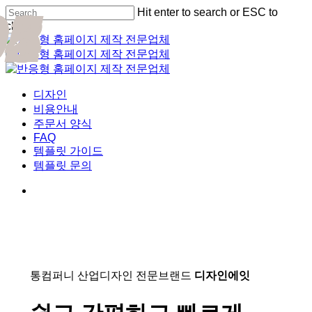
01
02
03
04
05
Skip
Hit enter to search or ESC to
Cl
to
close
Me
main
Close
content
Search
Menu
디자인
비용안내
주문서 양식
FAQ
템플릿 가이드
템플릿 문의
통컴퍼니 산업디자인 전문브랜드
디자인에잇