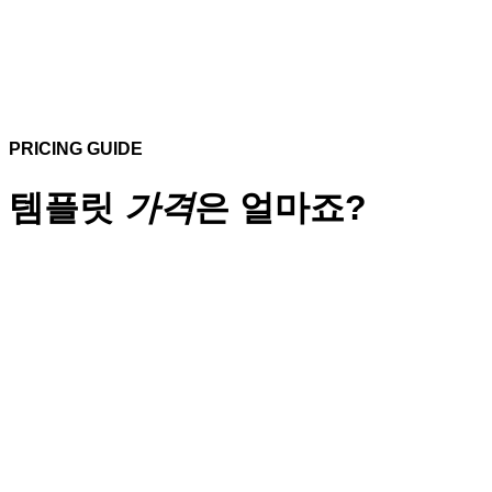
PRICING GUIDE
템플릿
가격
은 얼마죠?
단순복사
디자인 수정작업 불포함
작업기간 : 1 일