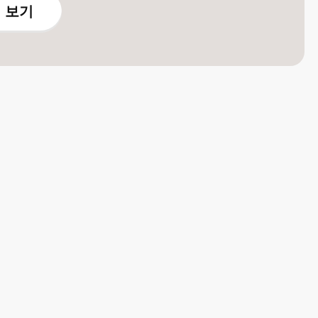
 보기
URE GUIDE
쉬운
절차
대로!
02
0