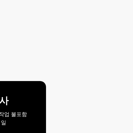
ING GUIDE
격
은 얼마죠?
사
작업 불포함
 일