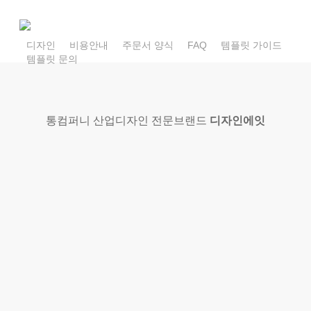
Skip
to
main
content
통컴퍼니 산업디자인 전문브랜드
디자인에잇
쉽고 간편하고 빠르게 제작
가능한
노코드 홈페이지