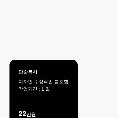
PRICING GUIDE
템플릿
가격
은
얼마죠?
단순복사
디자인 수정작업 불포함
작업기간 : 1 일
22
만원