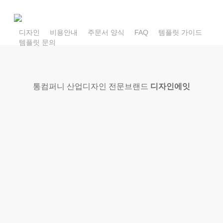
Skip
to
main
디자인
비용안내
주문서 양식
FAQ
템플릿 가이드
템플릿 문의
content
통컴퍼니 산업디자인 전문브랜드
디자인에잇
쉽고 간편하고 빠르게 제작
가능한
노코드 홈페이지