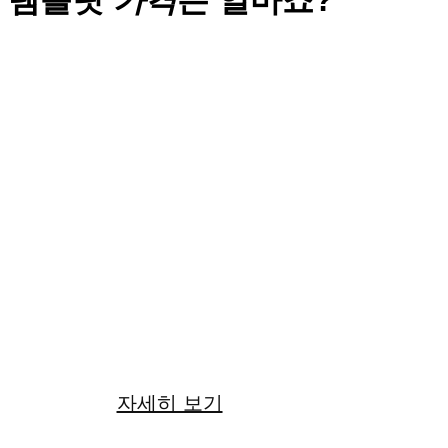
템플릿
가격
은 얼마죠?
단순복사
디자인 수정작업 불포함
작업기간 : 1 일
22
만원
자세히 보기