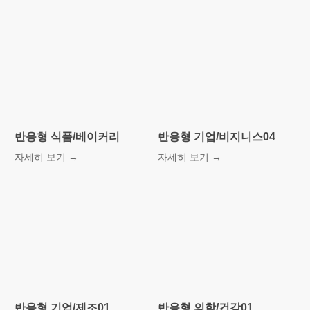
잘나가는
베스트
템플릿!
더 보기
반응형 식품/베이커리
반응형 기업/비지니스04
자세히 보기 →
자세히 보기 →
반응형 기업/제조01
반응형 의학/건강01