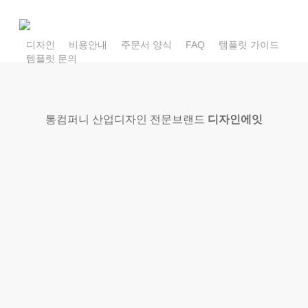
Skip
to
main
디자인
비용안내
주문서 양식
FAQ
템플릿 가이드
템플릿 문의
content
통컴퍼니 산업디자인 전문브랜드
디자인에잇
쉽고 간편하고 빠르게 제작
가능한
노코드 홈페이지