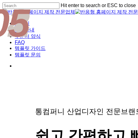
01
02
03
04
05
Skip
Hit enter to search or ESC to close
to
Close
main
Search
content
Menu
디자인
비용안내
주문서 양식
FAQ
템플릿 가이드
템플릿 문의
통컴퍼니 산업디자인 전문브
쉽고 간편하고 